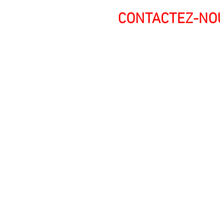
CONTACTEZ-NOU
Swiss Patches & Co
Ch. des Lentiliières 18
Box D13
1023 Crissier
info@swisspatches.com
© 2016 - 2025 