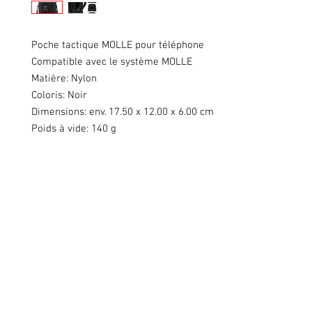
Poche tactique MOLLE pour téléphone
Compatible avec le système MOLLE
Matière:
Nylon
Coloris: Noir
Dimensions: env. 17.50 x 12.00 x 6.00 cm
Poids à vide:
140 g
Swiss Patches & Co
Ch. des Lentiliières 18
Box D13
1023 Crissier
info@swisspatches.com
© 2016 - 2025 