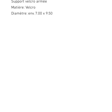
Support velcro armée
Matière: Velcro
Diamètre: env. 7.00 x 9.50
Swiss Patches & Co
Ch. des Lentiliières 18
Box D13
1023 Crissier
info@swisspatches.com
© 2016 - 2025 